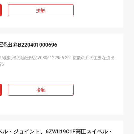
接触
流出弁B220401000696
B220401000696掘削機の油圧部品V0306122956 20T複数の弁の主要な流出弁
96
接触
スイベル・ジョイント、6ZWII19C1F高圧スイベル・