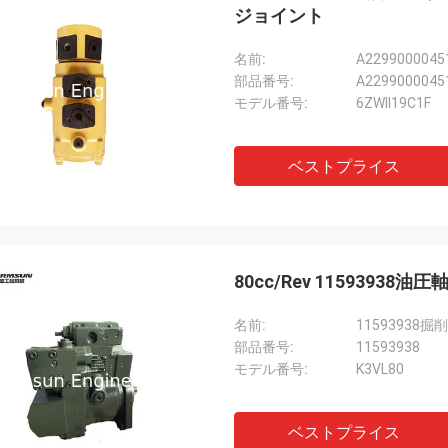
ジョイント
名前:
部品番号:
A2299000045
モデル番号:
6ZWII19C1F
ベストプライス
80cc/Rev 115939
名前:
1159393
部品番号:
11593938
モデル番号:
K3VL80
ベストプライス