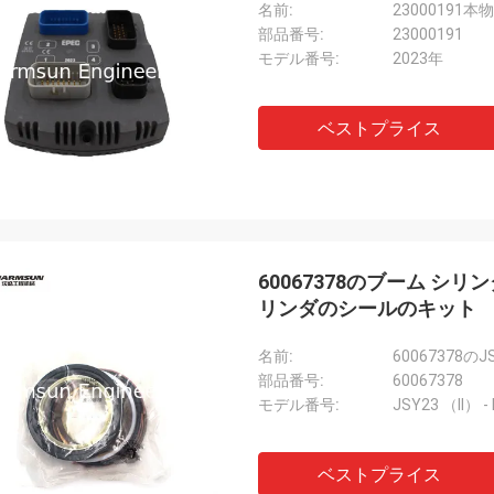
名前:
23000191
部品番号:
23000191
モデル番号:
2023年
ベストプライス
60067378のブーム シリン
リンダのシールのキット
名前:
部品番号:
60067378
モデル番号:
JSY23 （II） -
ベストプライス