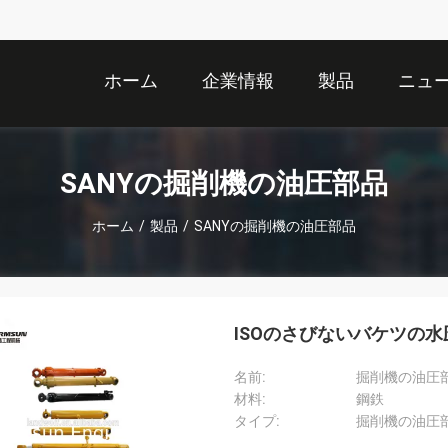
ホーム
企業情報
製品
ニュ
SANYの掘削機の油圧部品
ホーム
/
製品
/
SANYの掘削機の油圧部品
ISOのさびないバケツの
名前:
掘削機の油圧
材料:
鋼鉄
タイプ:
掘削機の油圧