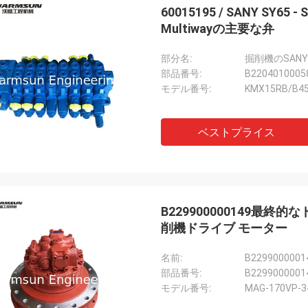
60015195 / SANY SY65 
Multiwayの主要な弁
部分名:
部品番号:
B2204010005
モデル番号:
KMX15RB/B45
ベストプライス
B229900000149最終的
削機ドライブ モーター
ミハエル
名前:
部品番号:
B2299000001
よい経験を買う。元の100%は部品
モデル番号:
MAG-170VP-3
る。