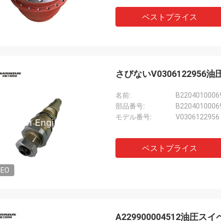
ベストプライス
さびないV0306122956油圧
名前:
部品番号:
B2204010006
モデル番号:
V0306122956
ベストプライス
DEO
A229900004512油圧