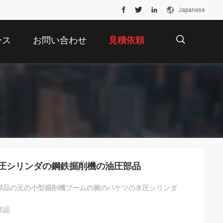
Japanese
ース
お問い合わせ
見積依頼
描
述
水圧シリンダの鋼鉄掘削機の油圧部品
部品の元の小型掘削機ブームの腕のバケツの水圧シリンダ
部品