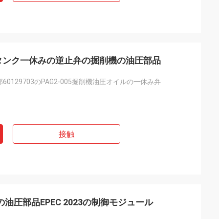
703油圧タンク一休みの逆止弁の掘削機の油圧部品
0129703のPAG2-005掘削機油圧オイルの一休み弁
接触
の油圧部品EPEC 2023の制御モジュール