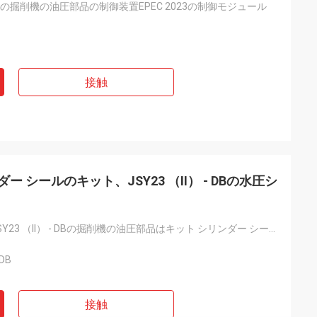
本物の掘削機の油圧部品の制御装置EPEC 2023の制御モジュール
接触
ダー シールのキット、JSY23 （II） - DBの水圧シ
60067378のJSY23 （II） - DBの掘削機の油圧部品はキット シリンダー シールの活気づく
 DB
接触