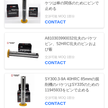
ケツは棒の関係のためにピンで
18
止める
掘削機の下部構造の
交渉可能 MOQ:1部分
CONTACT
部品
A810303990032坑夫のバケツ
ピン、52HRC坑夫のピンおよ
び薮
87
交渉可能 MOQ:1部分
トラック クレーン
CONTACT
予備品
SY300.3-9A 40HRC 85mmの掘
削機のバケツはSY335のための
11945933をピンで止める
交渉可能 MOQ:1部分
CONTACT
15