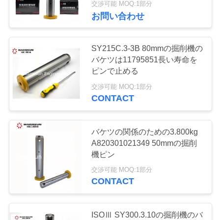
交渉可能 MOQ:1部分
48
お問い合わせ
地
掘削機のエンジン
図
SY215C.3-3B 80mmの掘削機の
部分
バケツは11795851長い寿命を
PRIVACY
ピンで止める
POLICY
交渉可能 MOQ:1部分
CONTACT
18
バケツの関係のための3.800kg
A820301021349 50mmの掘削
掘削機のエアコン
機ピン
交渉可能 MOQ:1部分
CONTACT
ISOⅢ SY300.3.10の掘削機のバ