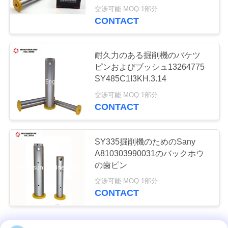
モーター グレーダ
交渉可能 MOQ:1部分
CONTACT
ーの予備品
耐久力のある掘削機のバケツ
ピンおよびブッシュ13264775
SY485C1I3KH.3.14
交渉可能 MOQ:1部分
CONTACT
SY335掘削機のためのSany
A810303990031のバックホウ
の歯ピン
交渉可能 MOQ:1部分
CONTACT