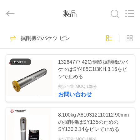
supplier.
Copyright
©
製品
2021
-
2026
Hunan
Warmsun
家
81
Engineering
掘削機のバケツ ピン
Machinery
掘削機のバケツの
Co.,
LTD.
All
プ
Rights
ブッシュ
Reserved.
13264777 42Cr鋼鉄掘削機のバ
ロ
ケツはSY485C1I3KH.3.16をピ
ンで止める
ダ
交渉可能 MOQ:1部分
ク
お問い合わせ
67
ト
掘削機のバケツ ピ
8.100kg A810312110112 90mm
の掘削機はSY135のための
ン
私
SY130.3.14をピンで止める
交渉可能 MOQ:1部分