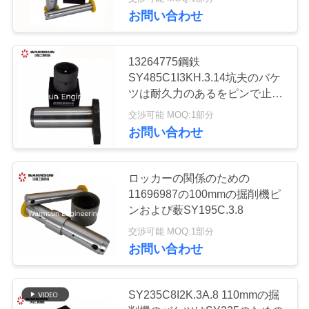
達
お問い合わせ
に
つ
31
13264775鋼鉄
SY485C1I3KH.3.14坑夫のバケ
い
掘削機のバケツの
ツは耐久力のあるをピンで止め
て
る
歯
交渉可能 MOQ:1部分
お問い合わせ
工
ロッカーの関係のための
場
11696987の100mmの掘削機ピ
32
旅
ンおよび薮SY195C.3.8
中古コンクリート
交渉可能 MOQ:1部分
行
お問い合わせ
ポンプ
品
SY235C8I2K.3A.8 110mmの掘