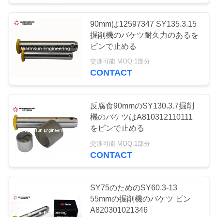
具体的なポンプ予備
90mmは12597347 SY135.3.15
掘削機のバケツ耐久力のあるを
品
ピンで止める
交渉可能 MOQ:1部分
CONTACT
27
反腐食90mmのSY130.3.7掘削
範囲のスタッカー
機のバケツはA810312110111
をピンで止める
の予備品
交渉可能 MOQ:1部分
CONTACT
SY75のためのSY60.3-13
55mmの掘削機のバケツ ピン
18
A820301021346