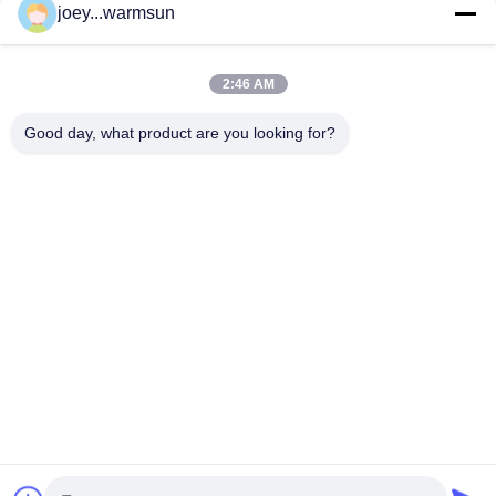
joey...warmsun
お問い合わせ!
2:46 AM
人気カテゴリ
すべて
Good day, what product are you looking for?
掘削機のバケツのブッシュ
掘削機のバケツ ピン
掘削機のバケツの歯
中古コンクリートポンプ
使われた掘削機
SANYの掘削機フィルター
SANYの掘削機の電気部品
SANYの掘削機の油圧部品
予約購読して下