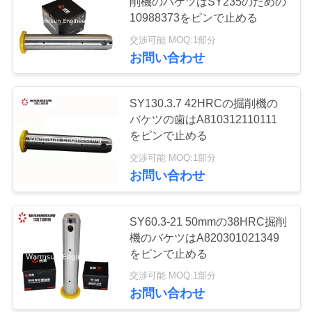
削機のバケツはSY235のための
質
10988373をピンで止める
管
交渉可能 MOQ:1部分
11
お問い合わせ
理
使われた掘削機
SY130.3.7 42HRCの掘削機の
私
バケツの歯はA810312110111
達
をピンで止める
交渉可能 MOQ:1部分
に
お問い合わせ
連
43
SANYの掘削機フィ
絡
SY60.3-21 50mmの38HRC掘削
機のバケツはA820301021349
し
ルター
をピンで止める
な
交渉可能 MOQ:1部分
お問い合わせ
さ