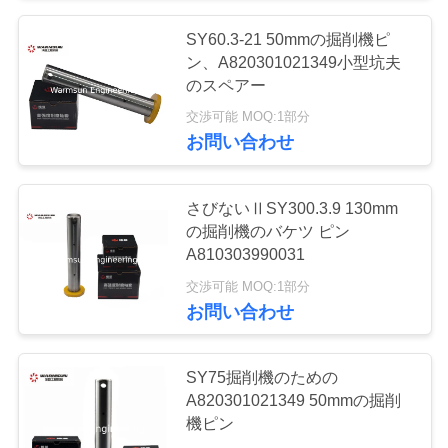
い
SY60.3-21 50mmの掘削機ピ
79
ン、A820301021349小型坑夫
SANYの掘削機の電
のスペアー
引
交渉可能 MOQ:1部分
気部品
用
お問い合わせ
を
さびないⅡSY300.3.9 130mm
要
の掘削機のバケツ ピン
A810303990031
求
239
交渉可能 MOQ:1部分
SANYの掘削機の油
し
お問い合わせ
な
圧部品
さ
SY75掘削機のための
A820301021349 50mmの掘削
い
機ピン