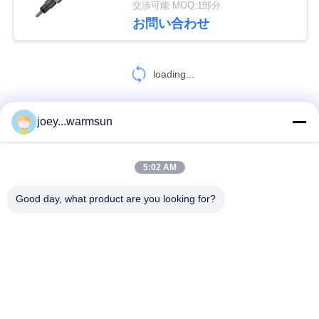
交渉可能 MOQ:1部分
48
お問い合わせ
地
掘削機のエンジン
図
loading...
部分
PRIVACY
joey...warmsun
お問い合わせ!
POLICY
5:02 AM
18
人気カテゴリ
すべて
Good day, what product are you looking for?
掘削機のエアコン
掘削機のバケツのブッシュ
掘削機のバケツ ピン
掘削機のバケツの歯
中古コンクリートポンプ
使われた掘削機
SANYの掘削機フィルター