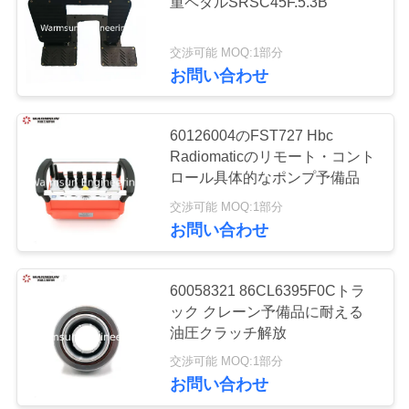
重ペダルSRSC45F.5.3B
質
管
交渉可能 MOQ:1部分
11
お問い合わせ
理
使われた掘削機
60126004のFST727 Hbc
私
Radiomaticのリモート・コント
達
ロール具体的なポンプ予備品
交渉可能 MOQ:1部分
に
お問い合わせ
連
43
SANYの掘削機フィ
絡
60058321 86CL6395F0Cトラ
ック クレーン予備品に耐える
し
ルター
油圧クラッチ解放
な
交渉可能 MOQ:1部分
お問い合わせ
さ