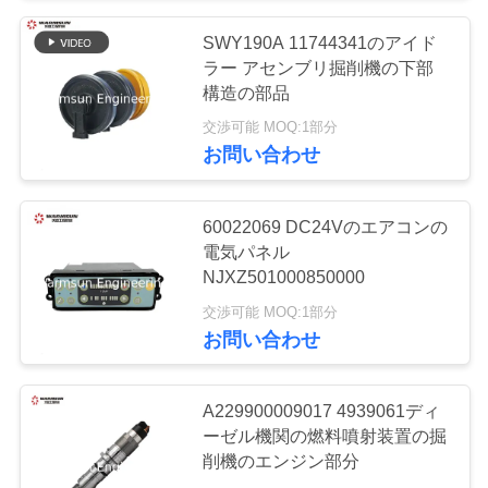
い
SWY190A 11744341のアイド
79
ラー アセンブリ掘削機の下部
SANYの掘削機の電
構造の部品
引
交渉可能 MOQ:1部分
気部品
用
お問い合わせ
を
60022069 DC24Vのエアコンの
要
電気パネル
NJXZ501000850000
求
239
交渉可能 MOQ:1部分
SANYの掘削機の油
し
お問い合わせ
な
圧部品
さ
A229900009017 4939061ディ
ーゼル機関の燃料噴射装置の掘
い
削機のエンジン部分