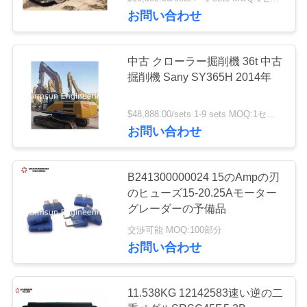
達
お問い合わせ
に
つ
31
中古 クローラー掘削機 36t 中古
掘削機 Sany SY365H 2014年
い
掘削機のバケツの
て
歯
$48,888.00/sets 1-9 sets MOQ:1セット
お問い合わせ
工
B241300000024 15のAmpの刃
場
のヒューズ15-20.25Aモーター
32
旅
グレーダーの予備品
中古コンクリート
交渉可能 MOQ:100部分
行
お問い合わせ
ポンプ
品
11.538KG 12142583速い逆の二