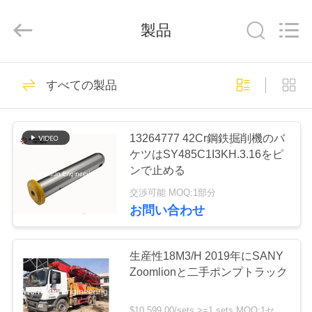
supplier.
Copyright
©
製品
2021
-
2026
Hunan
Warmsun
家
81
Engineering
すべての製品
Machinery
掘削機のバケツの
Co.,
LTD.
All
プ
Rights
ブッシュ
Reserved.
13264777 42Cr鋼鉄掘削機のバ
ロ
ケツはSY485C1I3KH.3.16をピ
ンで止める
ダ
交渉可能 MOQ:1部分
ク
お問い合わせ
67
ト
掘削機のバケツ ピ
生産性18M3/H 2019年にSANY
Zoomlionと二手ポンプトラック
ン
私
$10,599.00/sets >=1 sets MOQ:1セット