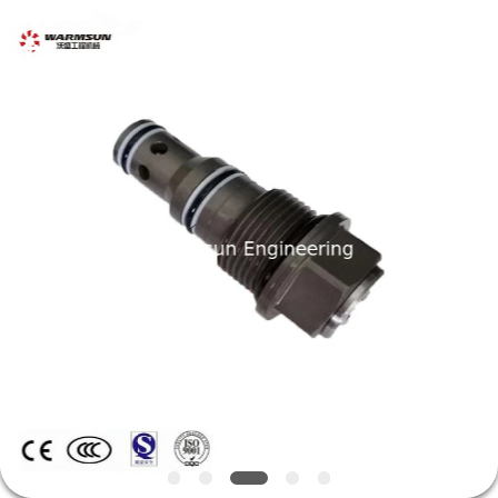
supplier.
Copyright
©
2021
-
2026
Hunan
Warmsun
家
Engineering
Machinery
Co.,
LTD.
All
プ
Rights
Reserved.
ロ
ダ
ク
ト
私