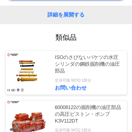
質
管
詳細を展開する
理
類似品
私
ISOのさびないバケツの水圧
達
シリンダの鋼鉄掘削機の油圧
に
部品
連
交渉可能 MOQ:1部分
お問い合わせ
絡
し
60008122の掘削機の油圧部品
の高圧ピストン・ポンプ
な
K3V112DT
さ
交渉可能 MOQ:1部分