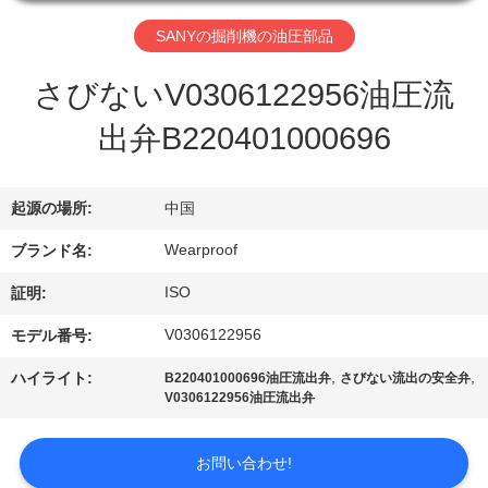
達
に
SANYの掘削機の油圧部品
つ
さびないV0306122956油圧流
い
出弁B220401000696
て
起源の場所:
中国
工
Wearproof
ブランド名:
場
ISO
証明:
旅
V0306122956
モデル番号:
行
,
,
ハイライト:
B220401000696油圧流出弁
さびない流出の安全弁
V0306122956油圧流出弁
品
お問い合わせ!