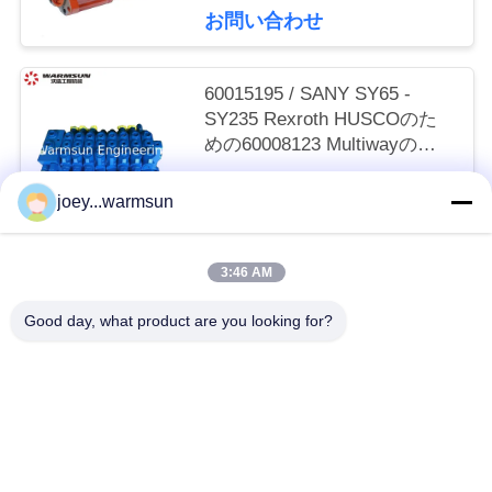
お問い合わせ
い
60015195 / SANY SY65 -
引
SY235 Rexroth HUSCOのた
めの60008123 Multiwayの主
用
要な弁
交渉可能 MOQ:1部分
を
joey...warmsun
お問い合わせ
要
3:46 AM
求
人気カテゴリ
すべて
Good day, what product are you looking for?
し
掘削機のバケツのブッシュ
掘削機のバケツ ピン
な
さ
掘削機のバケツの歯
中古コンクリートポンプ
い