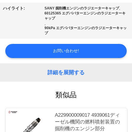
質
,
ハイライト:
SANY 掘削機エンジンのラジエーターキャップ
管
60125365 エグババターエンジンのラジエーターキ
ャップ
,
理
90kPa エグババターエンジンのラジエーターキャッ
プ
私
お問い合わせ!
達
に
詳細を展開する
連
絡
類似品
し
A229900009017 4939061ディ
な
ーゼル機関の燃料噴射装置の
さ
掘削機のエンジン部分