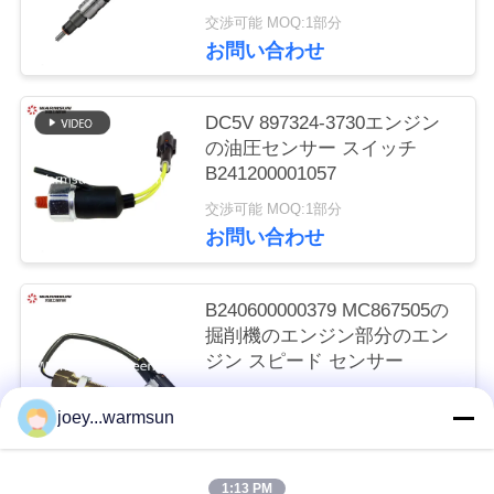
交渉可能 MOQ:1部分
い
お問い合わせ
引
DC5V 897324-3730エンジン
の油圧センサー スイッチ
用
B241200001057
を
交渉可能 MOQ:1部分
お問い合わせ
要
求
B240600000379 MC867505の
し
掘削機のエンジン部分のエン
ジン スピード センサー
な
交渉可能 MOQ:1部分
さ
joey...warmsun
お問い合わせ
い
1:13 PM