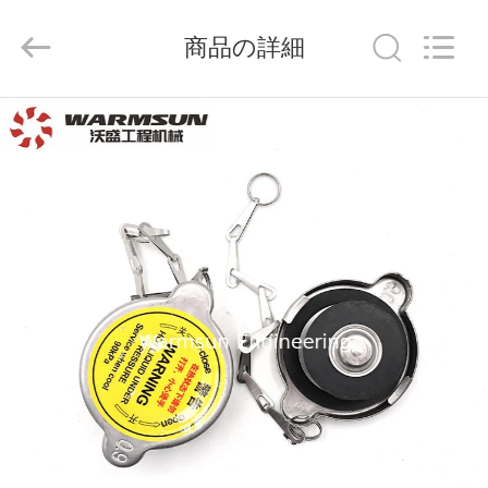
supplier.
Copyright
©
商品の詳細
2021
-
2026
Hunan
Warmsun
家
Engineering
Machinery
Co.,
LTD.
All
プ
Rights
Reserved.
ロ
ダ
ク
ト
私