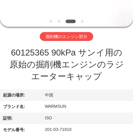
達
に
つ
い
掘削機のエンジン部分
て
60125365 90kPa サンイ用の
原始の掘削機エンジンのラジ
工
エーターキャップ
場
旅
起源の場所:
中国
行
WARMSUN
ブランド名:
ISO
証明:
品
201-03-71810
モデル番号: