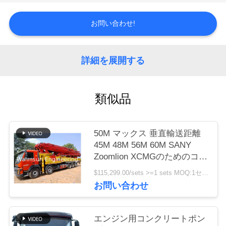
質
管
お問い合わせ!
理
詳細を展開する
私
類似品
達
に
50M マックス 垂直輸送距離
連
45M 48M 56M 60M SANY
Zoomlion XCMGのためのコン
絡
クリートポンプトラック
$115,299.00/sets >=1 sets MOQ:1セット
し
お問い合わせ
な
エンジン用コンクリートポン
さ