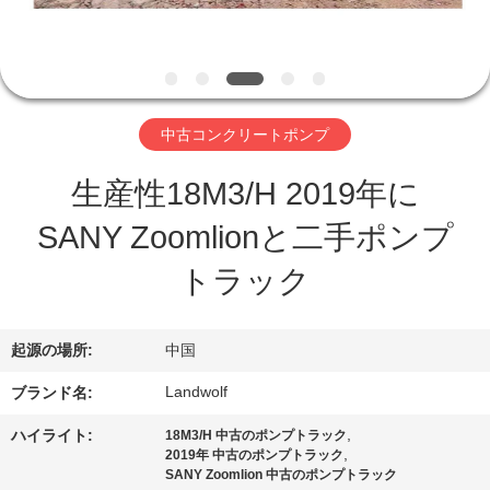
達
に
つ
い
中古コンクリートポンプ
て
生産性18M3/H 2019年に
SANY Zoomlionと二手ポンプ
工
トラック
場
旅
起源の場所:
中国
行
Landwolf
ブランド名:
,
ハイライト:
18M3/H 中古のポンプトラック
品
,
2019年 中古のポンプトラック
SANY Zoomlion 中古のポンプトラック