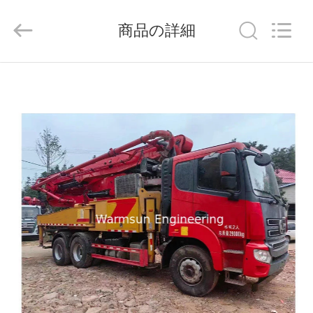
supplier.
Copyright
©
商品の詳細
2021
-
2026
Hunan
Warmsun
家
Engineering
Machinery
Co.,
LTD.
All
プ
Rights
Reserved.
ロ
ダ
ク
ト
私