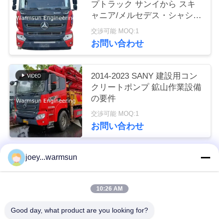
プトラック サンイから スキ
い
ャニア/メルセデス・シャシー
付きのすべてのモデル
交渉可能 MOQ:1
お問い合わせ
引
用
2014-2023 SANY 建設用コン
を
クリートポンプ 鉱山作業設備
の要件
要
交渉可能 MOQ:1
求
お問い合わせ
し
joey...warmsun
人気カテゴリ
すべて
な
さ
10:26 AM
掘削機のバケツのブッシュ
掘削機のバケツ ピン
い
Good day, what product are you looking for?