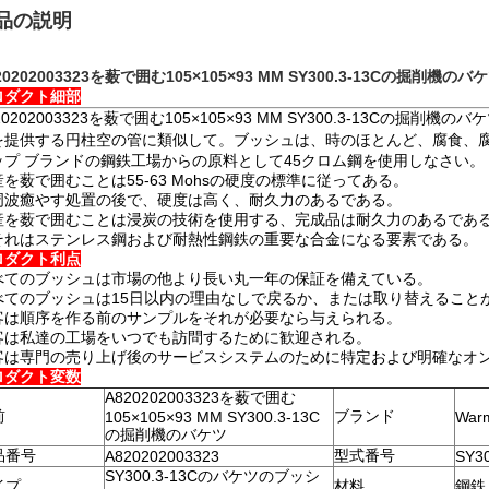
品の説明
20202003323を薮で囲む105×105×93 MM SY300.3-13Cの掘削機のバ
ロダクト細部
20202003323を薮で囲む105×105×93 MM SY300.3-13
を提供する円柱空の管
に
類似して
。ブッシュは、時のほとんど、腐食、
ップ ブランドの鋼鉄工場からの原料として45クロム鋼を使用しなさい。
産を薮で囲むことは55-63 Mohsの硬度の標準に従ってある。
周波癒やす処置の後で、硬度は高く、耐久力のあるである。
産を薮で囲むことは浸炭の技術を使用する、完成品は耐久力のあるであ
それはステンレス鋼および耐熱性鋼鉄の重要な合金になる要素である。
ロダクト利点
べてのブッシュは市場の他より長い丸一年の保証を備えている。
べてのブッシュは15日以内の理由なしで戻るか、または取り替えること
客は順序を作る前のサンプルをそれが必要なら与えられる。
客は私達の工場をいつでも訪問するために歓迎される。
客は専門の売り上げ後のサービスシステムのために特定および明確なオ
ロダクト変数
A820202003323を薮で囲む
前
ブランド
105×105×93 MM SY300.3-13C
War
の掘削機のバケツ
品番号
型式番号
A820202003323
SY30
SY300.3-13Cのバケツのブッシ
イプ
材料
鋼鉄