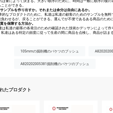
それは量によって決まる。大きい順序のために、時間は一般に順序の後の1
ることができる。
3:サンプルを作り出すか。それまたは余分は自由にあるか。
標準的なプロダクトのために、私達は私達の顧客のためのサンプルを無料
後負わせるが、戻ることができる。運んでが不便であるある商品のため
4:質を保障する方法か。
私達は私達の顧客の各発注のための確認された技術かデッサンによって作
。私達はある特定の頻度に従って生産の間に商品を点検し、商品が詰ま
105mmの掘削機のバケツのブッシュ
A82020
A820202005381掘削機のバケツのブッシュ
れたプロダクト