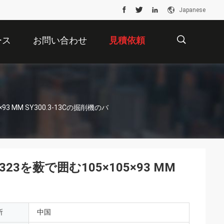
Japanese
ース
お問い合わせ
見積依頼
描
93 MM SY300.3-13Cの掘削機のバ
述
323を薮で囲む105×105×93 MM
所
中国