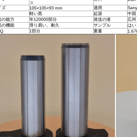
ュ
イズ
適用
San
105×105×93 mm
軽い黒
起源
中国
給の能力
年120000部分
発送の港
広州
品の機能
滑り易い、耐久
サンプル
はい
1部分
重量
Q
1.67