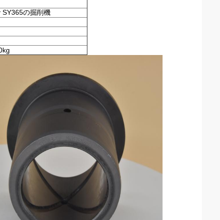
y SY365の掘削機
0kg