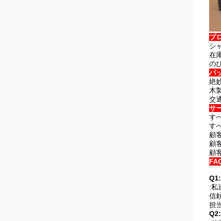
プ
シ
在
の
パ
絶
木
交
サ
す
す
顧
顧
顧
FA
Q
:
信
担
Q