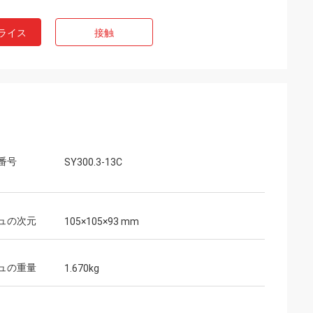
ライス
接触
番号
SY300.3-13C
ュの次元
105×105×93 mm
ュの重量
1.670kg