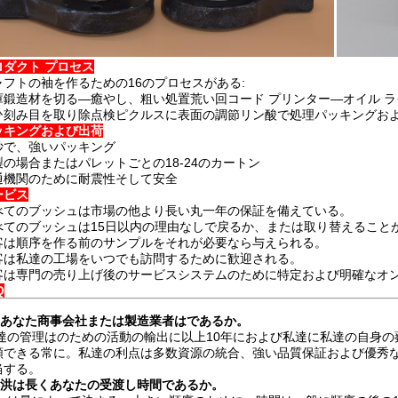
ロダクト プロセス
ャフトの袖を作るための16のプロセスがある:
庫鍛造材を切る—癒やし、粗い処置荒い回コード プリンター—オイル ライン
ひ刻み目を取り除点検ピクルスに表面の調節リン酸で処理パッキングお
ッキングおよび出荷
妙で、強いパッキング
製の場合またはパレットごとの18-24のカートン
通機関のために耐震性そして安全
ービス
べてのブッシュは市場の他より長い丸一年の保証を備えている。
べてのブッシュは15日以内の理由なしで戻るか、または取り替えること
客は順序を作る前のサンプルをそれが必要なら与えられる。
客は私達の工場をいつでも訪問するために歓迎される。
客は専門の売り上げ後のサービスシステムのために特定および明確なオ
Q
1:あなた商事会社または製造業者はであるか。
私達の管理はのための活動の輸出に以上10年におよび私達に私達の自身の薮
頼できる常に。私達の利点は多数資源の統合、強い品質保証および優秀
当する。
2:洪は長くあなたの受渡し時間であるか。