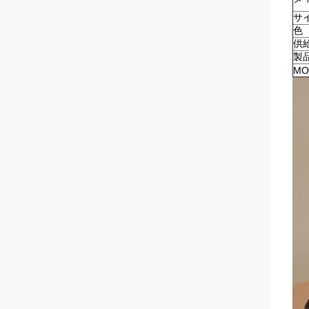
サ
色
供
製
MO