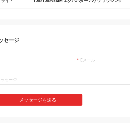
イライト
105×105×93MM エグババター バケツ ブッシング
ッセージ
メッセージを送る