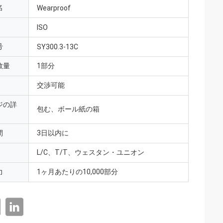
名
Wearproof
ISO
号
SY300.3-13C
数量
1部分
交渉可能
ジの詳
包む、ボール紙の箱
間
3日以内に
L/C、T/T、ウェスタン・ユニオン
力
1ヶ月あたりの10,000部分