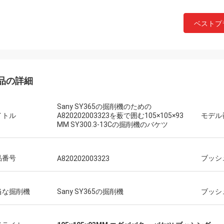
ベストプ
品の詳細
Sany SY365の掘削機のための
イトル
A820202003323を薮で囲む105×105×93
モデル
MM SY300.3-13Cの掘削機のバケツ
品番号
ブッシ
A820202003323
ミハエル
当な掘削機
Sany SY365の掘削機
ブッシ
よい経験を買う。元の100%は部品
る。