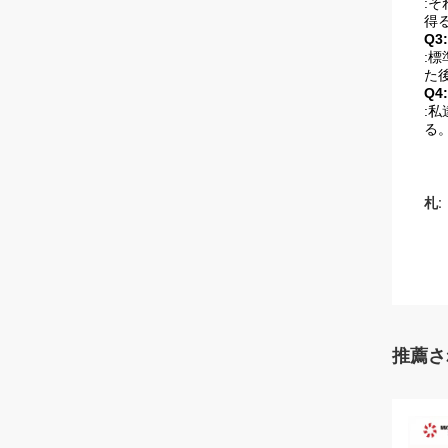
:
得
Q
:
た
Q
:
る
札:
推薦さ