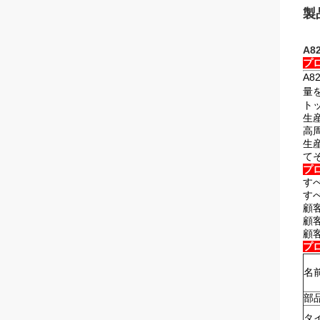
製
A8
プ
A8
量
ト
生
高
生
て
プ
す
す
顧
顧
顧
プ
名
部
タ