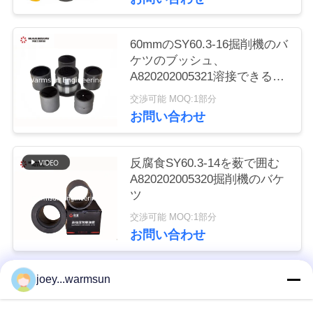
い
60mmのSY60.3-16掘削機のバ
ケツのブッシュ、
引
A820202005321溶接できる鋼
鉄ブッシュ
用
交渉可能 MOQ:1部分
お問い合わせ
を
要
反腐食SY60.3-14を薮で囲む
A820202005320掘削機のバケ
求
ツ
し
交渉可能 MOQ:1部分
お問い合わせ
な
さ
joey...warmsun
人気カテゴリ
すべて
い