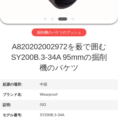
達
に
つ
い
掘削機のバケツのブッシュ
て
A820202002972を薮で囲む
SY200B.3-34A 95mmの掘削
工
機のバケツ
場
旅
起源の場所:
中国
行
Wearproof
ブランド名:
ISO
証明:
品
SY200B.3-34A
モデル番号: