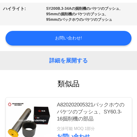
質
,
ハイライト:
SY200B.3-34Aの掘削機のバケツのブッシュ
管
,
95mmの掘削機のバケツのブッシュ
95mmのバックホウのバケツのブッシュ
理
お問い合わせ!
私
達
詳細を展開する
に
類似品
連
絡
A820202005321バックホウの
し
バケツのブッシュ、SY60.3-
16掘削機の部品
な
交渉可能 MOQ:1部分
さ
お問い合わせ