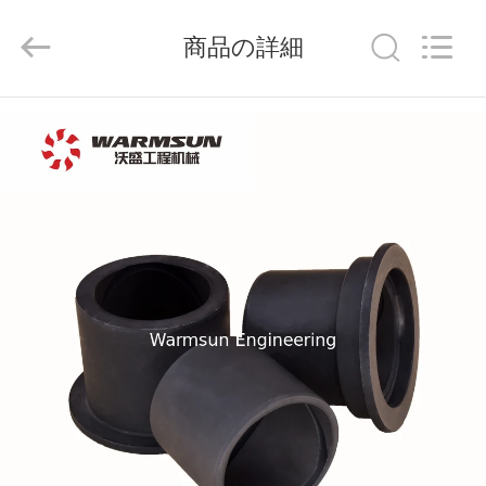
supplier.
Copyright
©
商品の詳細
2021
-
2026
Hunan
Warmsun
家
Engineering
Machinery
Co.,
LTD.
All
プ
Rights
Reserved.
ロ
ダ
ク
ト
私