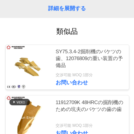
質
詳細を展開する
管
理
類似品
私
SY75.3.4-2掘削機のバケツの
達
歯、12076809の重い装置の予
備品
に
交渉可能 MOQ:1部分
連
お問い合わせ
絡
11912709K 48HRCの掘削機の
し
ための坑夫のバケツの歯の歯
な
交渉可能 MOQ:1部分
さ
お問い合わせ