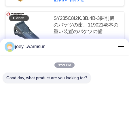
い
SY235C8I2K.3B.4B-3掘削機
のバケツの歯、11902148本の
引
重い装置のバケツの歯
用
交渉可能 MOQ:1部分
joey...warmsun
お問い合わせ
を
要
9:59 PM
人気カテゴリ
すべて
求
Good day, what product are you looking for?
し
掘削機のバケツのブッシュ
掘削機のバケツ ピン
な
掘削機のバケツの歯
中古コンクリートポンプ
さ
い
使われた掘削機
SANYの掘削機フィルター