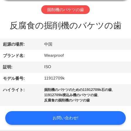
達
に
掘削機のバケツの歯
つ
反腐食の掘削機のバケツの歯
い
起源の場所:
中国
て
Wearproof
ブランド名:
工
ISO
証明:
場
11912709k
モデル番号:
旅
,
ハイライト:
掘削機のバケツのための11912709k石の歯
,
11912709k積込み機のバケツの歯
行
反腐食の掘削機のバケツの歯
お問い合わせ!
品