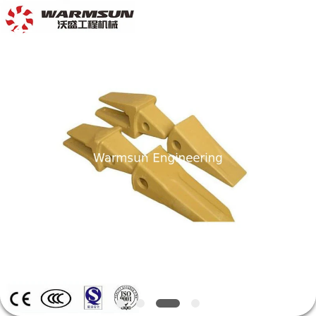
supplier.
Copyright
©
2021
-
2026
Hunan
Warmsun
家
Engineering
Machinery
Co.,
LTD.
All
プ
Rights
Reserved.
ロ
ダ
ク
ト
私