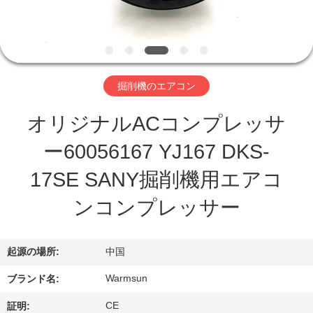
達
に
つ
い
掘削機のエアコン
て
オリジナルACコンプレッサ
ー60056167 YJ167 DKS-
工
17SE SANY掘削機用エアコ
場
ンコンプレッサー
旅
行
起源の場所:
中国
Warmsun
ブランド名:
品
CE
証明: