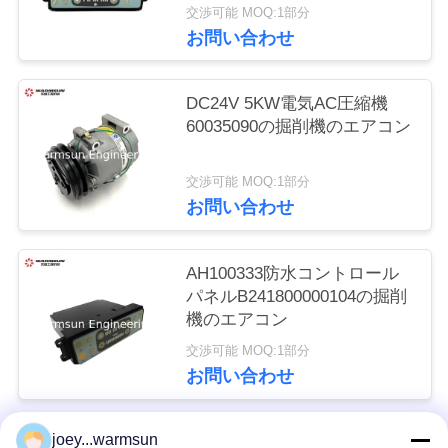
交渉可能 MOQ:1部分
い
お問い合わせ
引
DC24V 5KW電気AC圧縮機
60035090の掘削機のエアコン
用
を
交渉可能 MOQ:1部分
お問い合わせ
要
求
AH100333防水コントロール
パネルB241800000104の掘削
し
機のエアコン
な
交渉可能 MOQ:1部分
お問い合わせ
さ
い
joey...warmsun