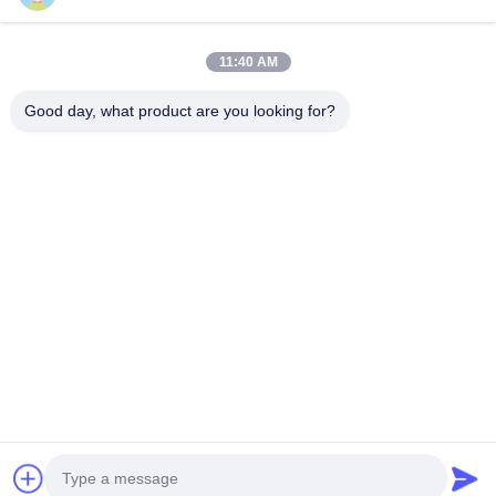
人気カテゴリ
すべて
地
11:40 AM
掘削機のバケツのブッシュ
掘削機のバケツ ピン
図
Good day, what product are you looking for?
掘削機のバケツの歯
中古コンクリートポンプ
PRIVACY
POLICY
使われた掘削機
SANYの掘削機フィルター
SANYの掘削機の電気部品
SANYの掘削機の油圧部品
予約購読して下
さい