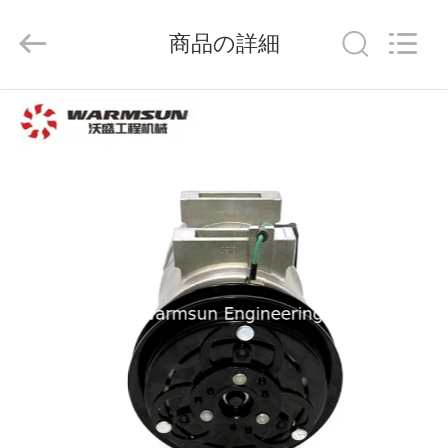
supplier.
Copyright
©
商品の詳細
2021
-
2026
Hunan
Warmsun
家
Engineering
Machinery
Co.,
LTD.
All
プ
Rights
Reserved.
ロ
ダ
ク
ト
私