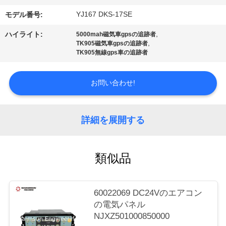
質
YJ167 DKS-17SE
モデル番号:
管
,
ハイライト:
5000mah磁気車gpsの追跡者
理
,
TK905磁気車gpsの追跡者
TK905無線gps車の追跡者
私
お問い合わせ!
達
に
詳細を展開する
連
類似品
絡
し
60022069 DC24Vのエアコン
な
の電気パネル
NJXZ501000850000
さ